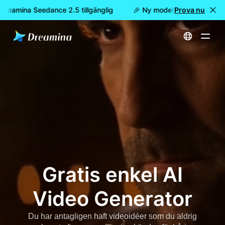
Dreamina Seedance 2.5 tillgänglig
🎉 Ny modell är här: nu är D
Prova nu
Hem
Skapa
Gratis enkel AI Video Generator
Gratis enkel AI
Video Generator
Du har antagligen haft videoidéer som du aldrig