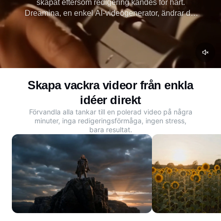
skapat eftersom redigering kändes för hårt.
Dreamina, en enkel AI-videogenerator, ändrar det
så att du kan förvandla enkla uppmaningar eller
foton till fantastiska videor på några minuter. Skapa
din första AI-video idag.
Skapa vackra videor från enkla
idéer direkt
Förvandla alla tankar till en polerad video på några
minuter, inga redigeringsförmåga, ingen stress,
bara resultat.