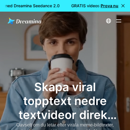
e med Dreamina Seedance 2.0
GRATIS videoskapande med Dr
Prova nu
Hem
Skapa
Top Text Bottom Text Videos Generator - Skapa virala TikTok Meme-videor direkt med AI
Skapa viral
topptext nedre
textvideor direkt
med AI på
Oavsett om du letar efter virala meme-bildtexter,