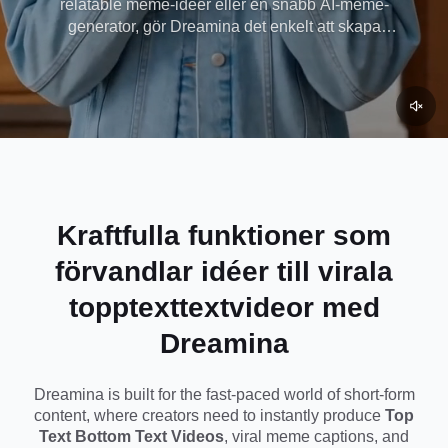
relatable meme-idéer eller en snabb AI-meme-
generator, gör Dreamina det enkelt att skapa
Dreamina
innehåll som känns infödd i dagens internetkultur.
Kraftfulla funktioner som
förvandlar idéer till virala
topptexttextvideor med
Dreamina
Dreamina is built for the fast-paced world of short-form
content, where creators need to instantly produce
Top
Text Bottom Text Videos
, viral meme captions, and