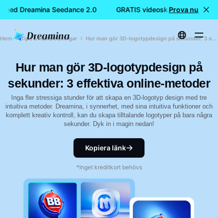
 med Dreamina Seedance 2.0
GRATIS videoskapande med Dr
Prova nu
Hem
Tips & Handledningar
Hur man gör 3D-logotypdesign på sekunder: 3 effektiva online-metoder
Hur man gör 3D-logotypdesign på
sekunder: 3 effektiva online-metoder
Inga fler stressiga stunder för att skapa en 3D-logotyp design med tre
intuitiva metoder. Dreamina, i synnerhet, med sina intuitiva funktioner och
komplett kreativ kontroll, kan du skapa tilltalande logotyper på bara några
sekunder. Dyk in i magin nedan!
Kopiera länk
*Inget kreditkort behövs