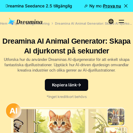
 är Dreamina Seedance 2.5 tillgänglig
🎉 Ny modell är här: nu ä
Prova nu
Hem
Tips för bildgenerering
Dreamina AI Animal Generator: Skapa AI djurkonst på sekunder
Dreamina AI Animal Generator: Skapa
AI djurkonst på sekunder
Utforska hur du använder Dreaminas AI-djurgenerator för att enkelt skapa
fantastiska djurillustrationer. Upptäck hur AI-driven djurdesign omvandlar
kreativa industrier och olika genrer av AI-djurillustrationer.
Kopiera länk
*Inget kreditkort behövs