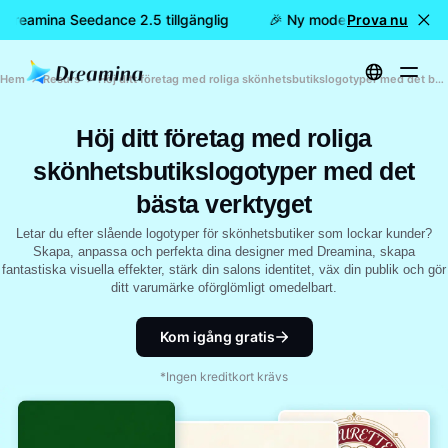
r Dreamina Seedance 2.5 tillgänglig
🎉 Ny modell är här: nu är 
Prova nu
Hem
Resurs
Höj ditt företag med roliga skönhetsbutikslogotyper med det bästa verktyget
Höj ditt företag med roliga
skönhetsbutikslogotyper med det
bästa verktyget
Letar du efter slående logotyper för skönhetsbutiker som lockar kunder?
Skapa, anpassa och perfekta dina designer med Dreamina, skapa
fantastiska visuella effekter, stärk din salons identitet, väx din publik och gör
ditt varumärke oförglömligt omedelbart.
Kom igång gratis
*Ingen kreditkort krävs