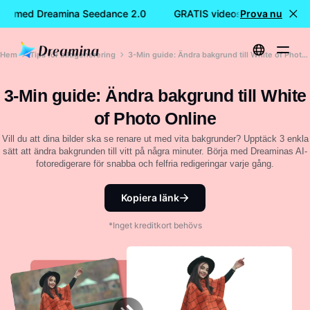
de med Dreamina Seedance 2.0
GRATIS videoskapande med D
Prova nu
Hem
Tips för bildgenerering
3-Min guide: Ändra bakgrund till White of Photo Online
3-Min guide: Ändra bakgrund till White
of Photo Online
Vill du att dina bilder ska se renare ut med vita bakgrunder? Upptäck 3 enkla
sätt att ändra bakgrunden till vitt på några minuter. Börja med Dreaminas AI-
fotoredigerare för snabba och felfria redigeringar varje gång.
Kopiera länk
*Inget kreditkort behövs