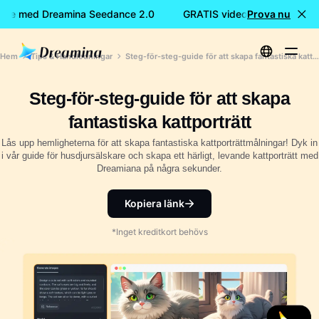
nde med Dreamina Seedance 2.0
GRATIS videoskapande med 
Prova nu
Hem
Tips & Handledningar
Steg-för-steg-guide för att skapa fantastiska kattporträtt
Steg-för-steg-guide för att skapa
fantastiska kattporträtt
Lås upp hemligheterna för att skapa fantastiska kattporträttmålningar! Dyk in
i vår guide för husdjursälskare och skapa ett härligt, levande kattporträtt med
Dreamiana på några sekunder.
Kopiera länk
*Inget kreditkort behövs