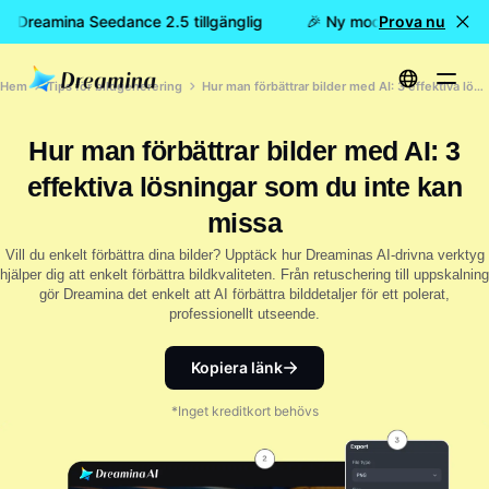
 är Dreamina Seedance 2.5 tillgänglig
🎉 Ny modell är här: nu ä
Prova nu
Hem
Tips för bildgenerering
Hur man förbättrar bilder med AI: 3 effektiva lösningar som du inte kan missa
Hur man förbättrar bilder med AI: 3
effektiva lösningar som du inte kan
missa
Vill du enkelt förbättra dina bilder? Upptäck hur Dreaminas AI-drivna verktyg
hjälper dig att enkelt förbättra bildkvaliteten. Från retuschering till uppskalning
gör Dreamina det enkelt att AI förbättra bilddetaljer för ett polerat,
professionellt utseende.
Kopiera länk
*Inget kreditkort behövs