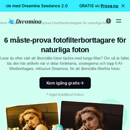
pande med Dreamina Seedance 2.0
GRATIS videoskapande me
Prova nu
Hem
Resurs
6 måste-prova fotofilterborttagare för naturliga foton
6 måste-prova fotofilterborttagare för
naturliga foton
Letar du efter sätt att återställa foton täckta med tunga filter? Om så är fallet,
läs den här artikeln när vi delar fördelarna, strategierna och topp 6 AI-
filterborttagare, inklusive Dreamina, för att återställa filterfria foton.
Kom igång gratis
* Inget kreditkort krävs