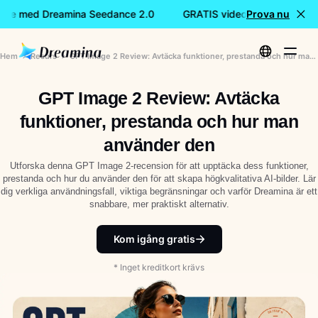
nde med Dreamina Seedance 2.0
GRATIS videoskapande med 
Prova nu
Hem
Resurs
GPT Image 2 Review: Avtäcka funktioner, prestanda och hur man använder den
GPT Image 2 Review: Avtäcka
funktioner, prestanda och hur man
använder den
Utforska denna GPT Image 2-recension för att upptäcka dess funktioner,
prestanda och hur du använder den för att skapa högkvalitativa AI-bilder. Lär
dig verkliga användningsfall, viktiga begränsningar och varför Dreamina är ett
snabbare, mer praktiskt alternativ.
Kom igång gratis
* Inget kreditkort krävs