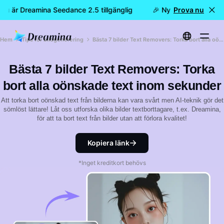
 nu är Dreamina Seedance 2.5 tillgänglig
🎉 Ny modell är här: n
Prova nu
Hem
Tips för bildgenerering
Bästa 7 bilder Text Removers: Torka bort alla oönskade text inom sekunder
Bästa 7 bilder Text Removers: Torka
bort alla oönskade text inom sekunder
Att torka bort oönskad text från bilderna kan vara svårt men AI-teknik gör det
sömlöst lättare! Låt oss utforska olika bilder textborttagare, t.ex. Dreamina,
för att ta bort text från bilder utan att förlora kvalitet!
Kopiera länk
*Inget kreditkort behövs