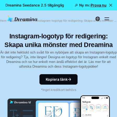
 är Dreamina Seedance 2.5 tillgänglig
🎉 Ny modell är här: nu ä
Prova nu
Hem
Sociala Medier
Instagram-logotyp för redigering: Skapa unika mönster med Dreamina
Instagram-logotyp för redigering:
Skapa unika mönster med Dreamina
Är det inte hektiskt och svårt för en nybörjare att skapa en Instagram-logotyp
för redigering? Tja, inte längre! Designa en logotyp för Instagram enkelt med
Dreamina och se hur enkelt men ändå effektivt det är. Läs mer för att
utforska Dreamina och dess Instagram-logotypidéer!
Kopiera länk
*Inget kreditkort behövs