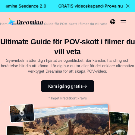
reamina Seedance 2.0
GRATIS videoskapande med Dreamina
Prova nu
Hem
Resurs
Ultimate Guide för POV-skott i filmer du vill veta
Ultimate Guide för POV-skott i filmer du
vill veta
Synvinkeln sätter dig i hjärtat av ögonblicket, där känslor, handling och
berättelse blir din att känna. Lär dig hur du tar eller får det enklare alternativa
verktyget Dreamina för att skapa POV-videor.
Kom igång gratis
* Inget kreditkort krävs