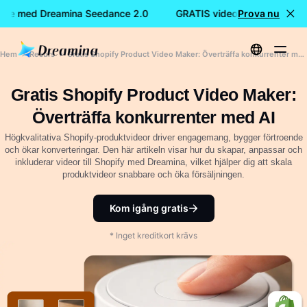
de med Dreamina Seedance 2.0
GRATIS videoskapande med 
Prova nu
Hem
Resurs
Gratis Shopify Product Video Maker: Överträffa konkurrenter med AI
Gratis Shopify Product Video Maker:
Överträffa konkurrenter med AI
Högkvalitativa Shopify-produktvideor driver engagemang, bygger förtroende
och ökar konverteringar. Den här artikeln visar hur du skapar, anpassar och
inkluderar videor till Shopify med Dreamina, vilket hjälper dig att skala
produktvideor snabbare och öka försäljningen.
Kom igång gratis
* Inget kreditkort krävs