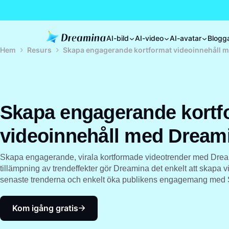
AI-bild
AI-video
AI-avatar
Blogg
Hem
Resurs
Skapa engagerande kortformat videoinnehåll 
Skapa engagerande kortf
videoinnehåll med Dream
Skapa engagerande, virala kortformade videotrender med Dreami
tillämpning av trendeffekter gör Dreamina det enkelt att skapa v
senaste trenderna och enkelt öka publikens engagemang med 
Kom igång gratis