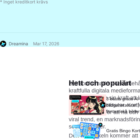
* Inget kreditkort krävs
Dreamina
Mar 17, 2026
Hett och populärt
Det kortformade videoinnehål
kraftfulla digitala medieform
tidigare, genom sin kraft at
3 bästa gratis AI-
sekunder eller minuter. Kor
bildgeneratorer |
fantastiska bilde
effektiv metod för att nå och
viral trend, en marknadsföri
sociala medier.
Gratis Bingo Kor
Den här artikeln kommer att 