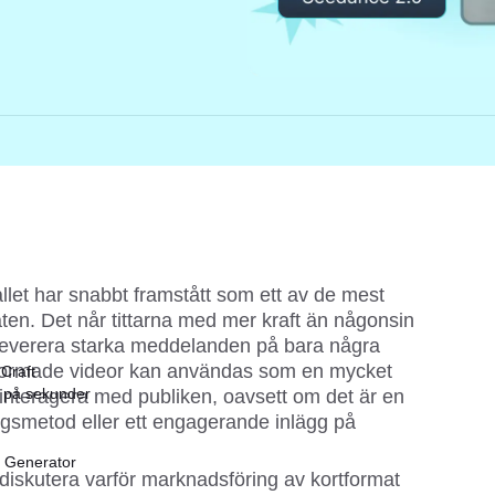
let har snabbt framstått som ett av de mest 
aten. Det når tittarna med mer kraft än någonsin 
t leverera starka meddelanden på bara några 
tformade videor kan användas som en mycket 
 Craft
r på sekunder
 interagera med publiken, oavsett om det är en 
ngsmetod eller ett engagerande inlägg på 
t Generator
diskutera varför marknadsföring av kortformat 