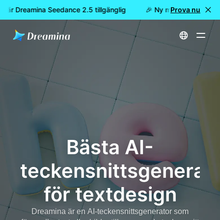
nu är Dreamina Seedance 2.5 tillgänglig
🎉 Ny modell är här: nu
Prova nu
Hem
Verktyg
Bästa AI-teckensnittsgeneratorn för textdesign
Bästa AI-
teckensnittsgenerat
för textdesign
Dreamina är en AI-teckensnittsgenerator som