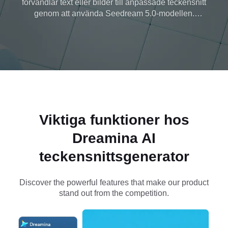
förvandlar text eller bilder till anpassade teckensnitt
genom att använda Seedream 5.0-modellen.
Skapa, redigera och förfina AI-teckensnittsstilar
med inbyggda verktyg—ingen designkunskap
behövs.
Viktiga funktioner hos
Dreamina AI
teckensnittsgenerator
Discover the powerful features that make our product
stand out from the competition.