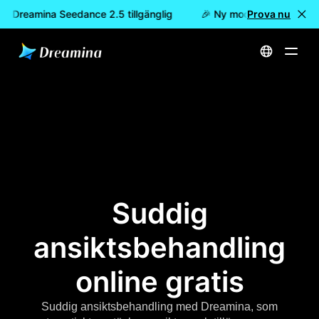
 är Dreamina Seedance 2.5 tillgänglig
🎉 Ny modell är här: nu ä
Prova nu
Hem
Sudda ansikte online gratis
Suddig
ansiktsbehandling
online gratis
Suddig ansiktsbehandling med Dreamina, som