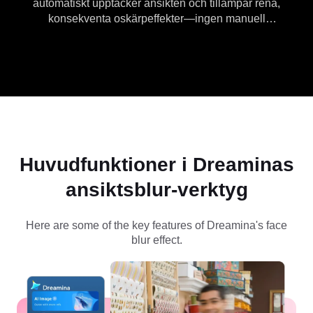
automatiskt upptäcker ansikten och tillämpar rena,
konsekventa oskärpeffekter—ingen manuell
maskering krävs. Snabbt och enkelt för integritet,
delning på sociala medier och innehållsredigering.
Huvudfunktioner i Dreaminas
ansiktsblur-verktyg
Here are some of the key features of Dreamina's face
blur effect.