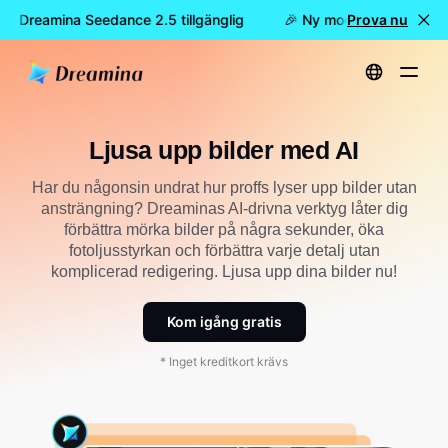
 är Dreamina Seedance 2.5 tillgänglig
🎉 Ny modell är här: nu ä
Prova nu
Hem
Ljusa upp bilder med AI
Ljusa upp bilder med AI
Har du någonsin undrat hur proffs lyser upp bilder utan
ansträngning? Dreaminas AI-drivna verktyg låter dig
förbättra mörka bilder på några sekunder, öka
fotoljusstyrkan och förbättra varje detalj utan
komplicerad redigering. Ljusa upp dina bilder nu!
Kom igång gratis
* Inget kreditkort krävs