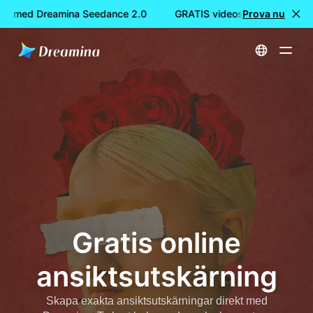
e med Dreamina Seedance 2.0
GRATIS videoskapande med D
Prova nu
Hem
Gratis online ansiktsutskärning
Gratis online
ansiktsutskärning
Skapa exakta ansiktsutskärningar direkt med