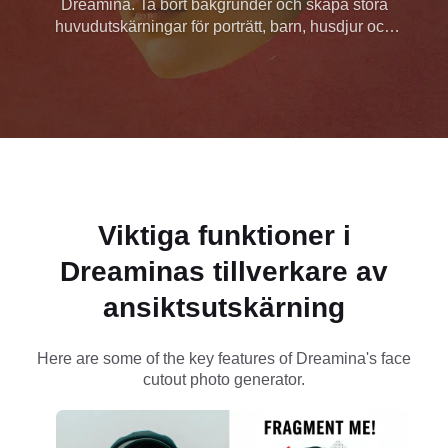
Dreamina. Ta bort bakgrunder och skapa stora
huvudutskärningar för porträtt, barn, husdjur och
tecknade serier.
Viktiga funktioner i
Dreaminas tillverkare av
ansiktsutskärning
Here are some of the key features of Dreamina's face
cutout photo generator.