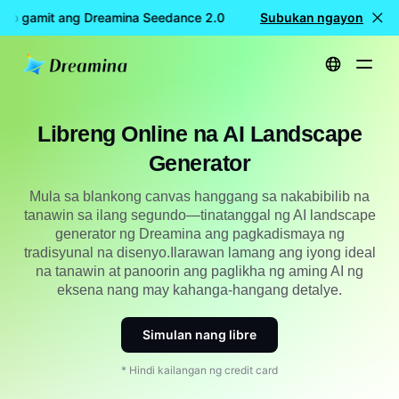
o gamit ang Dreamina Seedance 2.0
LIBRENG paggawa ng vi
Subukan ngayon
Home
Lumikha
Libreng Online AI Panglikha ng Tanawin
Libreng Online na AI Landscape
Generator
Mula sa blankong canvas hanggang sa nakabibilib na
tanawin sa ilang segundo—tinatanggal ng AI landscape
generator ng Dreamina ang pagkadismaya ng
tradisyunal na disenyo.Ilarawan lamang ang iyong ideal
na tanawin at panoorin ang paglikha ng aming AI ng
eksena nang may kahanga-hangang detalye.
Simulan nang libre
* Hindi kailangan ng credit card