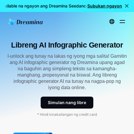
Available na ngayon ang Dreamina Seedance 2.5
Subukan ngayon
🎉 LIVE na a
Home
Lumikha
Libreng AI Infographic Generator
Libreng AI Infographic Generator
I-unlock ang tunay na lakas ng iyong mga salita! Gamitin
ang AI infographic generator ng Dreamina upang agad
na baguhin ang simpleng teksto sa kamangha-
manghang, propesyonal na biswal. Ang libreng
infographic generator AI na tunay na nagpa-pop ng
iyong data online.
Simulan nang libre
* Hindi kinakailangan ng credit card