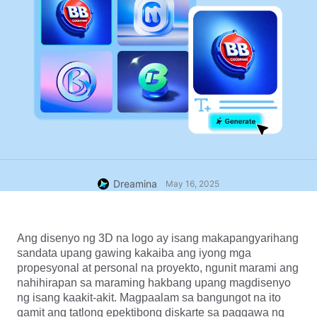
Dreamina
May 16, 2025
Ang disenyo ng 3D na logo ay isang makapangyarihang 
sandata upang gawing kakaiba ang iyong mga 
propesyonal at personal na proyekto, ngunit marami ang 
nahihirapan sa maraming hakbang upang magdisenyo 
ng isang kaakit-akit. Magpaalam sa bangungot na ito 
gamit ang tatlong epektibong diskarte sa paggawa ng 