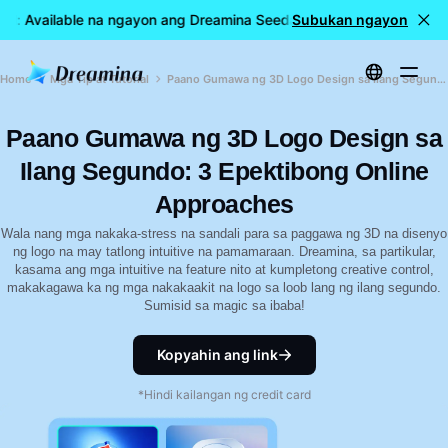
el: Available na ngayon ang Dreamina Seedance 2.5
Subukan ngayon
🎉 LIVE n
Home
Mga Tip at Tutorial
Paano Gumawa ng 3D Logo Design sa Ilang Segundo: 3 Epektibong Online Approaches
Paano Gumawa ng 3D Logo Design sa
Ilang Segundo: 3 Epektibong Online
Approaches
Wala nang mga nakaka-stress na sandali para sa paggawa ng 3D na disenyo
ng logo na may tatlong intuitive na pamamaraan. Dreamina, sa partikular,
kasama ang mga intuitive na feature nito at kumpletong creative control,
makakagawa ka ng mga nakakaakit na logo sa loob lang ng ilang segundo.
Sumisid sa magic sa ibaba!
Kopyahin ang link
*Hindi kailangan ng credit card