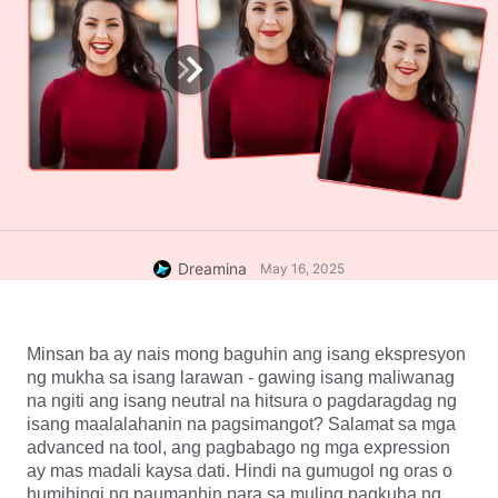
Dreamina
May 16, 2025
Minsan ba ay nais mong baguhin ang isang ekspresyon 
ng mukha sa isang larawan - gawing isang maliwanag 
na ngiti ang isang neutral na hitsura o pagdaragdag ng 
isang maalalahanin na pagsimangot? Salamat sa mga 
advanced na tool, ang pagbabago ng mga expression 
ay mas madali kaysa dati. Hindi na gumugol ng oras o 
humihingi ng paumanhin para sa muling pagkuha ng 