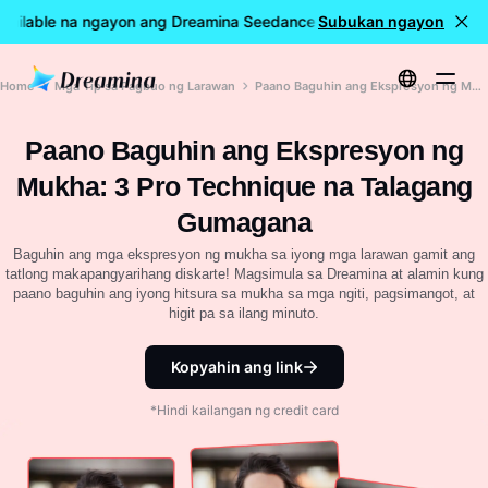
vailable na ngayon ang Dreamina Seedance 2.5
Subukan ngayon
🎉 LIVE na an
Home
Mga Tip sa Pagbuo ng Larawan
Paano Baguhin ang Ekspresyon ng Mukha: 3 Pro Technique na Talagang Gumagana
Paano Baguhin ang Ekspresyon ng
Mukha: 3 Pro Technique na Talagang
Gumagana
Baguhin ang mga ekspresyon ng mukha sa iyong mga larawan gamit ang
tatlong makapangyarihang diskarte! Magsimula sa Dreamina at alamin kung
paano baguhin ang iyong hitsura sa mukha sa mga ngiti, pagsimangot, at
higit pa sa ilang minuto.
Kopyahin ang link
*Hindi kailangan ng credit card