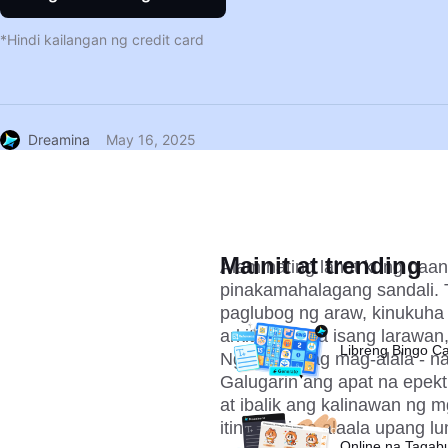
*Hindi kailangan ng credit card
Dreamina
May 16, 2025
Mainit at trending
Alam nating lahat kung paano
pinakamahalagang sandali. T
paglubog ng araw, kinukuha 
arkitektura sa isang larawan
Libreng Bingo C
Ngunit huwag mag-alala - na
Galugarin ang apat na epekt
at ibalik ang kalinawan ng mg
itinatangi na alaala upang 
Online na Taga