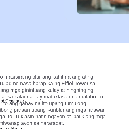
 masisira ng blur ang kahit na ang ating 
ulad ng nasa harap ka ng Eiffel Tower sa 
ang mga ginintuang kulay at ningning ng 
, at sa kalaunan ay matuklasan na malabo ito. 
ard Generator
rito ang gabay na ito upang tumulong. 
ibong paraan upang i-unblur ang mga larawan 
a ito. Tuklasin natin ngayon at ibalik ang mga 
lumiwanag ayon sa nararapat.
buo ng Meme