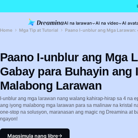
AI na larawan
AI na video
AI avat
Home
Mga Tip at Tutorial
Paano I-unblur ang Mga Larawan:
Paano I-unblur ang Mga L
Gabay para Buhayin ang 
Malabong Larawan
I-unblur ang mga larawan nang walang kahirap-hirap sa 4 na e
ang iyong malabong mga larawan para sa malinaw na kristal na 
one-stop na solusyon, maranasan ang magic ng Dreamina at b
ngayon!
Magsimula nang libre