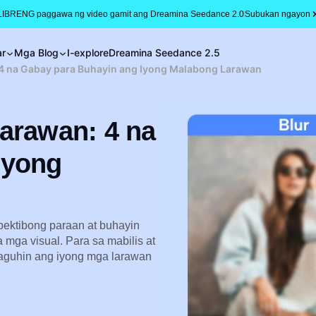
LIBRENG paggawa ng video gamit ang Dreamina Seedance 2.0
Subukan ngayon
ar
Mga Blog
I-explore
Dreamina Seedance 2.5
 4 na Gabay para Buhayin ang Iyong Malabong Larawan
arawan: 4 na
Iyong
pektibong paraan at buhayin
mga visual. Para sa mabilis at
aguhin ang iyong mga larawan