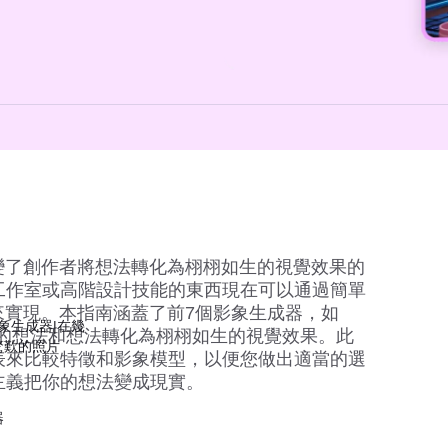
變了創作者將想法轉化為栩栩如生的視覺效果的
工作室或高階設計技能的東西現在可以通過簡單
來實現。本指南涵蓋了前7個影象生成器，如
影象生成器|在幾
將您的想法和想法轉化為栩栩如生的視覺效果。此
驚歎的照片
表來比較特徵和影象模型，以便您做出適當的選
主義把你的想法變成現實。
器