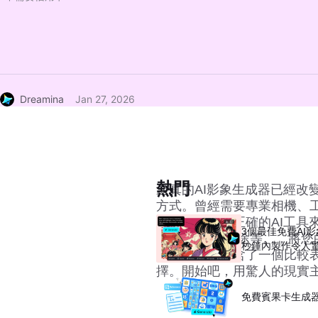
Dreamina
Jan 27, 2026
熱門
逼真的AI影象生成器已經改
方式。曾經需要專業相機、
的文字提示和正確的AI工具
3個最佳免費AI
Dreamina、中途等。，
秒鐘內製作令人
外，我們還包含了一個比較
擇。開始吧，用驚人的現實
免費賓果卡生成