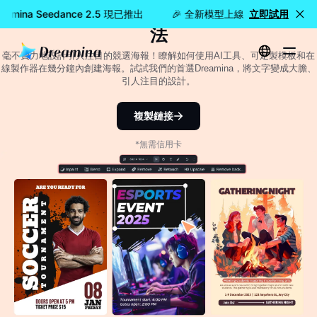
競選海報設計指南：3種方法、技巧和想
mina Seedance 2.5 現已推出
🎉 全新模型上線：Dreamina See
立即試用
法
毫不費力地設計引人注目的競選海報！瞭解如何使用AI工具、可定製模板和在
線製作器在幾分鐘內創建海報。試試我們的首選Dreamina，將文字變成大膽、
引人注目的設計。
複製鏈接
*無需信用卡