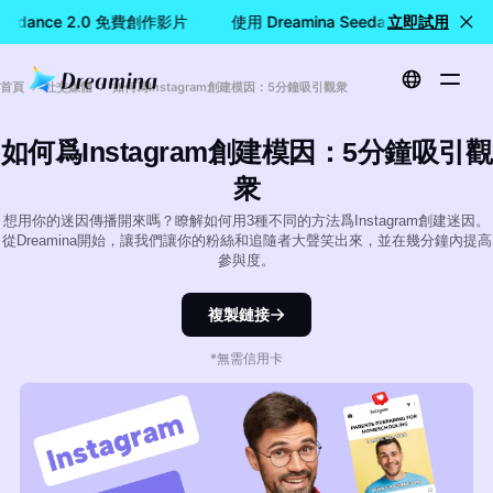
Seedance 2.0 免費創作影片
使用 Dreamina Seedance 2.0 免
立即試用
首頁
社交媒體
如何爲Instagram創建模因：5分鐘吸引觀衆
如何爲Instagram創建模因：5分鐘吸引觀
衆
想用你的迷因傳播開來嗎？瞭解如何用3種不同的方法爲Instagram創建迷因。
從Dreamina開始，讓我們讓你的粉絲和追隨者大聲笑出來，並在幾分鐘內提高
參與度。
複製鏈接
*無需信用卡