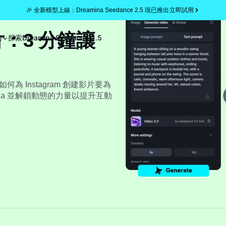
🎉 全新模型上線：Dreamina Seedance 2.5 現已推出
立即試用
影片：3 分鐘讓
格
探索
Dreamina Seedance 2.5
為 Instagram 創建影片要為
na 並解鎖動態的力量以提升互動