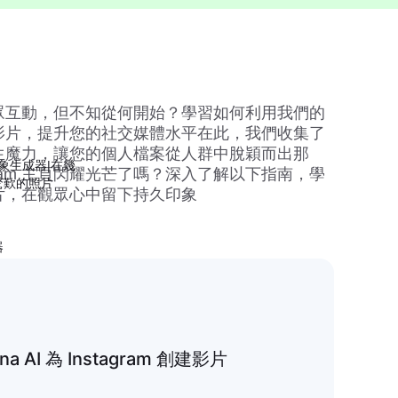
 上的觀眾互動，但不知從何開始？學習如何利用我們的
m 創建影片，提升您的社交媒體水平在此，我們收集了
生魔力，讓您的個人檔案從人群中脫穎而出那
影象生成器|在幾
agram 主頁閃耀光芒了嗎？深入了解以下指南，學
驚歎的照片
創建影片，在觀眾心中留下持久印象
器
a AI 為 Instagram 創建影片