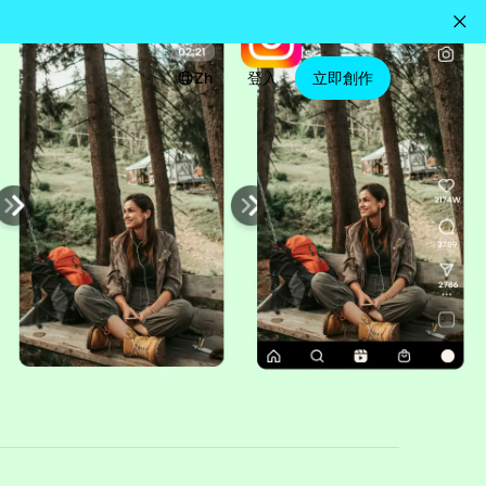
Zh
登入
立即創作