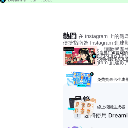
熱門
想提升在 Instagram
便捷指南為 Instagra
四種強大的方法，讓動態產
3個最佳免費AI
麼，您準備好讓您的 Inst
秒鐘內製作令人
習如何為 Instagram 
免費賓果卡生成
目錄
線上模因生成器
如何使用 Dreamin