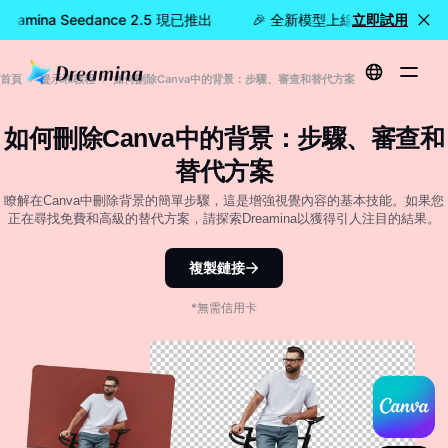
amina Seedance 2.5 現已推出
🎉 全新模型上線：Dreamina Se
立即試用
首頁
提示和教程
如何刪除Canva中的背景：步驟、審查和替代方案
如何刪除Canva中的背景：步驟、審查和
替代方案
瞭解在Canva中刪除背景的簡單步驟，這是增強視覺內容的基本技能。如果您
正在尋找免費和高級的替代方案，請探索Dreamina以獲得引人注目的結果。
複製鏈接
*無需信用卡