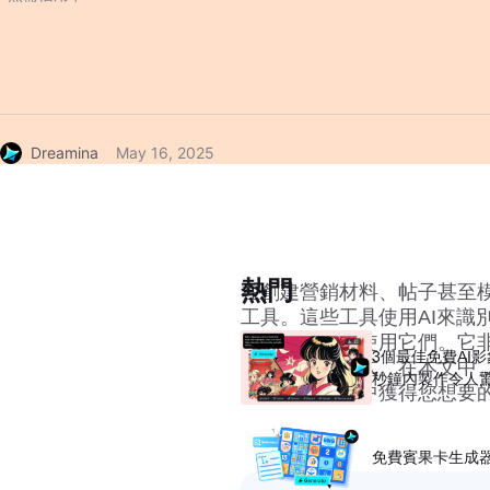
Dreamina
May 16, 2025
熱門
在創建營銷材料、帖子甚至
工具。這些工具使用AI來識
在項目中快速使用它們。它
3個最佳免費AI
同的字體和樣式。在本文中，我
秒鐘內製作令人
並從您的圖片中獲得您想要
免費賓果卡生成