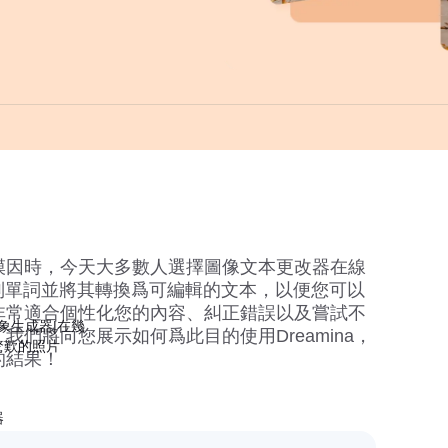
模因時，今天大多數人選擇圖像文本更改器在線
別單詞並將其轉換爲可編輯的文本，以便您可以
非常適合個性化您的內容、糾正錯誤以及嘗試不
影象生成器|在幾
們將向您展示如何爲此目的使用Dreamina，
驚歎的照片
的結果！
器