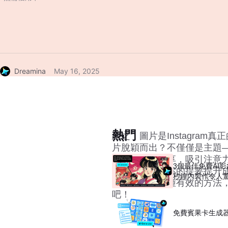
Dreamina
May 16, 2025
熱門
總之，圖片是Instagra
片脫穎而出？不僅僅是主題
萬條帖子被分享，吸引注意力的
3個最佳免費AI
景。準備好把你的提要提升
秒鐘內製作令人
將帶你瞭解三種有效的方法，讓
吧！
免費賓果卡生成