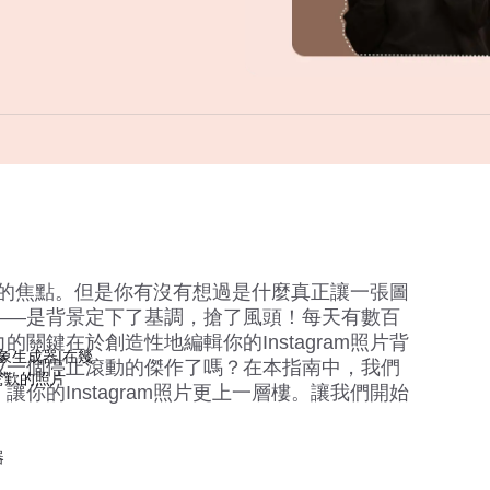
m真正的焦點。但是你有沒有想過是什麼真正讓一張圖
——是背景定下了基調，搶了風頭！每天有數百
關鍵在於創造性地編輯你的Instagram照片背
影象生成器|在幾
成一個停止滾動的傑作了嗎？在本指南中，我們
驚歎的照片
你的Instagram照片更上一層樓。讓我們開始
器