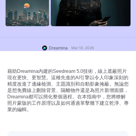
Dreamina
Mar 10, 2026
藉助Dreamina內建的
Seedream 5.0
技術，線上遮蔽照片
現在更快、更智慧。這種先進的AI引擎以令人印象深刻的
精度改進了邊緣檢測、主題識別和自動影象掩蔽。無論您
是想免費線上刪除背景、隔離物件還是為照片新增面膜，
Dreamina都可以簡化整個過程。在本指南中，您將瞭解
照片蒙版的工作原理以及如何通過單擊幾下建立乾淨、專
業的編輯。