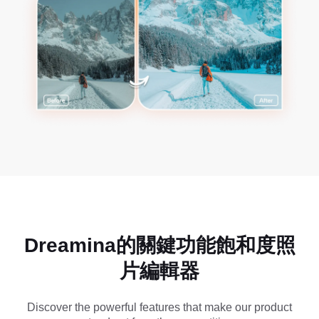
Dreamina的關鍵功能
飽和度照
片編輯器
Discover the powerful features that make our product