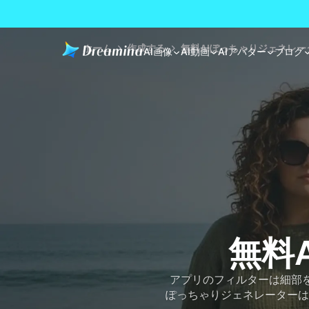
ホーム
作成する
無料AIぽっちゃりジェネレー
AI画像
AI動画
AIアバター
ブログ
無料
アプリのフィルターは細部を
ぽっちゃりジェネレーターは