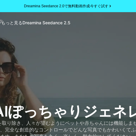
Dreamina Seedance 2.0で無料動画作成
今すぐ試す
タ
もっと見る
Dreamina Seedance 2.5
AIぽっちゃりジェネ
取り除き、人々が望むようにペットや赤ちゃんには機能しませんが、
、完全な創造的なコントロールでどんな写真でもかわいくてふ