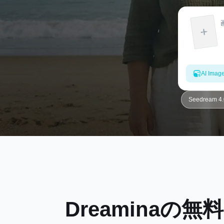
AI Imag
Seedream 
Dreamina