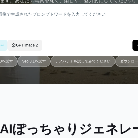
ます。あなたの写真を丸く、楽しく、魅力的にしてください。
e
GPT Image 2
4.0を試す
Veo 3.1を試す
ナノバナナを試してみてください
ダウンロードS
の無料AIぽっちゃりジェネ