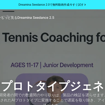
Dreamina Seedance 2.0で無料動画作成
今すぐ試す
レーター
もっと見る
Dreamina Seedance 2.5
Iプロトタイプジェ
、開発者の間での数週間のやり取りは、製品の検証を遅らせます。D
されたAIプロトタイプに変換することで遅延を取り除き、ア