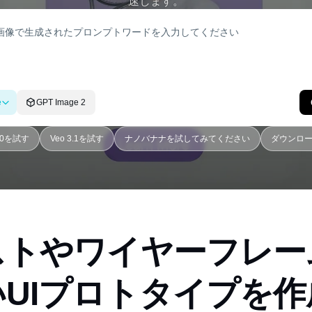
速します。
e
GPT Image 2
4.0を試す
Veo 3.1を試す
ナノバナナを試してみてください
ダウンロードS
ストやワイヤーフレー
いUIプロトタイプを作