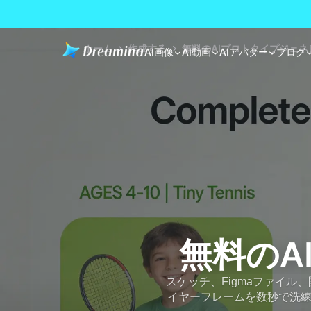
ホーム
作成する
無料のAIプロトタイプジェネ
AI画像
AI動画
AIアバター
ブログ
無料のA
スケッチ、Figmaファイル
イヤーフレームを数秒で洗練