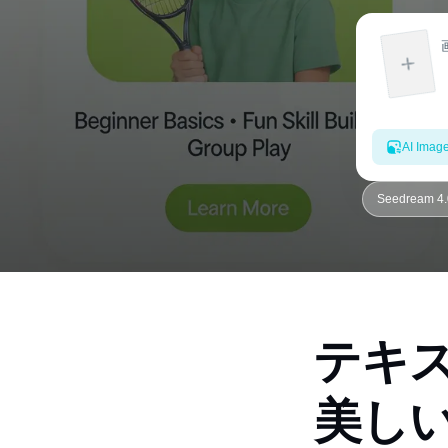
AI Imag
Seedream 
テキ
美し