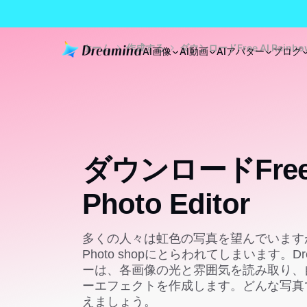
ホーム
作成する
ダウンロードFree AI Rainbow 
AI画像
AI動画
AIアバター
ブログ
ダウンロードFree A
Photo Editor
多くの人々は虹色の写真を望んでいます
Photo shopにとらわれてしまいます。D
ーは、各画像の光と雰囲気を読み取り、
ーエフェクトを作成します。どんな写真
えましょう。