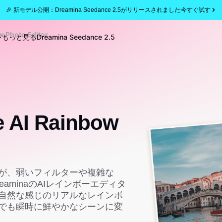
🎉 新モデル公開：Dreamina Seedance 2.5がリリースされました
今すぐ試す
Photo Editor
もっと見る
Dreamina Seedance 2.5
I Rainbow
が、弱いフィルターや複雑な
reaminaのAIレインボーエディタ
自然な感じのリアルなレインボ
でも瞬時に鮮やかなシーンに変