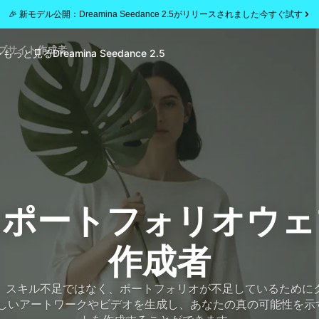
🎉 新モデル公開：Dreamina Seedance 2.5がリリースされました
今すぐ試す
ェブサイト作成者
もっと見る
Dreamina Seedance 2.5
Iポートフォリオウ
作成者
、スキル不足ではなく、ポートフォリオが不足しているために
素晴らしいアートワークやビデオを生成し、あなたの真の可能性を