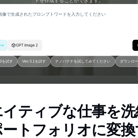
トを作成することができます。
e
GPT Image 2
4.0を試す
Veo 3.1を試す
ナノバナナを試してみてください
ダウンロードS
エイティブな仕事を洗
ポートフォリオに変換