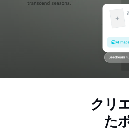
AI Imag
Seedream 
クリ
た