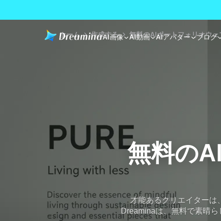
ホーム
作成する
無料のAIポートフォリオウ
AI画像
AI動画
AIアバター
ブログ
無料のA
才能あるクリエイターは
Dreaminaは、無料で