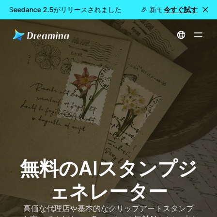
na Seedance 2.5がリリースされました
🎉 新モデル公開：Dreami
今すぐ試す
ホーム
作成する
無料のAIスタンプジェネレーター
無料のAIスタンプジ
ェネレーター
高価な代理店や基本的なクリップアートスタンプ