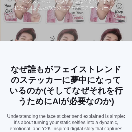
フェイスステッカーを試す準備はできていますか?
私たちはあなたのためにフェイスステッカーのト
カー写真を作成!
レンドを説明しています。私たちの高度なAIパワ
ードツールを使用すると、トレンディなステッカ
ー写真やカスタムフェイスステッカーグリッドを
即座に生成できます。AIステッカーとChat GPTテ
クノロジーの魔法を活用することで、簡単にフェ
イスステッカーのトレンドに参加し、自撮り写真
を高品質でプロフェッショナルグレードのステッ
カーに変えることができます。ステッカーのチュ
ートリアルを探すのをやめて、作成を始めましょ
なぜ誰もがフェイストレンド
う。あなただけのユニークで独占的なステッカー
のステッカーに夢中になって
は、たった1クリックで手に入ります!
いるのか(そしてなぜそれを行
うためにAIが必要なのか)
Understanding the face sticker trend explained is simple:
it’s about turning your static selfies into a dynamic,
emotional, and Y2K-inspired digital story that captures