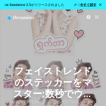
mina Seedance 2.5がリリースされました
🎉 新モデル公開：Dre
今すぐ試す
ホーム
フェイストレンドのステッカー: TikTokでバイラルAIステッカー写真を作る方法（フルチュートリアル）
フェイストレンド
のステッカーをマ
スター:数秒でウイ
ルス性のAIステッ
編集の手間をかけずに、このバイラルトレンドの