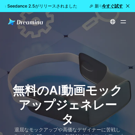
na Seedance 2.5がリリースされました
🎉 新モデル公開：Dream
今すぐ試す
ホーム
作成する
無料のAI動画モックアップジェネレータ
無料のAI動画モック
アップジェネレー
タ
退屈なモックアップや高価なデザイナーに苦戦し