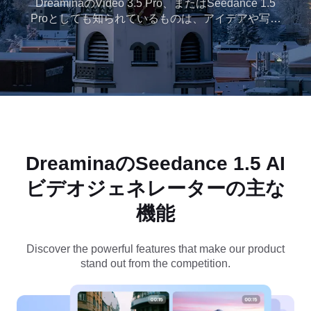
DreaminaのVideo 3.5 Pro、またはSeedance 1.5
Proとしても知られているものは、アイデアや写真
を驚くべき多言語ビデオに変換し、シーンに合わ
せた効果音を提供します。今すぐDreaminaでお試
しください!
Dreaminaの
Seedance 1.5 AI
ビデオジェネレーターの主な
機能
Discover the powerful features that make our product
stand out from the competition.