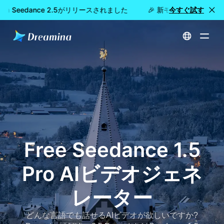
na Seedance 2.5がリリースされました
🎉 新モデル公開：Dream
今すぐ試す
ホーム
Free Seedance 1.5 Pro AI Generatorダウンロード
Free Seedance 1.5
Pro AIビデオジェネ
レーター
どんな言語でも話せるAIビデオが欲しいですか?