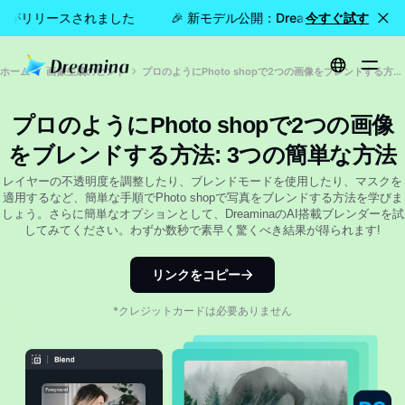
e 2.5がリリースされました
🎉 新モデル公開：Dreamina Seedanc
今すぐ試す
ホーム
画像生成のヒント
プロのようにPhoto shopで2つの画像をブレンドする方法: 3つの簡単な方法
プロのようにPhoto shopで2つの画像
をブレンドする方法: 3つの簡単な方法
レイヤーの不透明度を調整したり、ブレンドモードを使用したり、マスクを
適用するなど、簡単な手順でPhoto shopで写真をブレンドする方法を学びま
しょう。さらに簡単なオプションとして、DreaminaのAI搭載ブレンダーを試
してみてください。わずか数秒で素早く驚くべき結果が得られます!
リンクをコピー
*クレジットカードは必要ありません