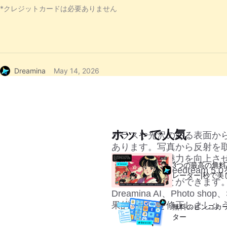
*クレジットカードは必要ありません
Dreamina
May 14, 2026
ホットで人気
ガラスや光沢のある表面か
あります。写真から反射を
体的な視覚的魅力を向上させる
3つの最高の無料
ルを使えば、
Seedream 5.0
レーター|秒で美
で取り除くことができます。
Dreamina AI、Photo
果的に反射を修正しましょ
無料のビンゴカ
ター