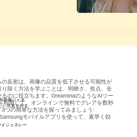
らの反射は、画像の品質を低下させる可能性が
取り除く方法を学ぶことは、明瞭さ、焦点、全
のに役立ちます。DreaminaのようなAIツー
AI画像ジェネ
を利用して、オンラインで無料でグレアを数秒
しい写真を作る
3つの簡単な方法を探ってみましょう: 
 shop、Samsungモバイルアプリを使って、素早く効
う。
ードジェネレー