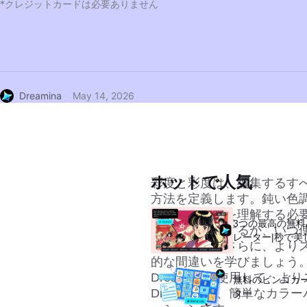
*クレジットカードは必要ありません
Dreamina
May 14, 2026
ホットで人気
彩度と彩度は、編集するす
方法を定義します。鈍い色
の適切な過程を理解する必
3つの最高の無料
のように機能するか、いつ
レーター|秒で美
を示します。さらに、より
的な間違いを学びましょう
Dreaminaを使用して、
無料のビンゴカ
Dreaminaは、簡単なカ
ター