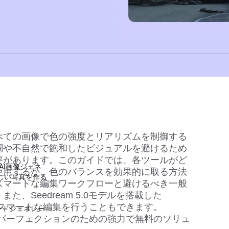
べての画像で色の強度とリアリズムを制御する
調や不自然で飽和したビジュアルを避けるため
要があります。このガイドでは、各ツールがど
AI画像ジェネ
使用するか、色のバランスを効果的に取る方法
しい写真を作る
スマートな編集ワークフローと避けるべき一般
。また、
Seedream 5.0
モデルを搭載した
よりスマートな編集を行うこともできます。
ードジェネレー
ラーパーフェクションのための強力で無料のソリュ