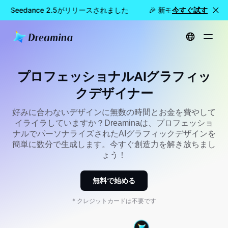
na Seedance 2.5がリリースされました
🎉 新モデル公開：Dreami
今すぐ試す
ホーム
ツール
プロフェッショナルなAIグラフィックデザイナー
プロフェッショナルAIグラフィッ
クデザイナー
好みに合わないデザインに無数の時間とお金を費やして
イライラしていますか？Dreaminaは、プロフェッショ
ナルでパーソナライズされたAIグラフィックデザインを
簡単に数分で生成します。今すぐ創造力を解き放ちまし
ょう！
無料で始める
* クレジットカードは不要です