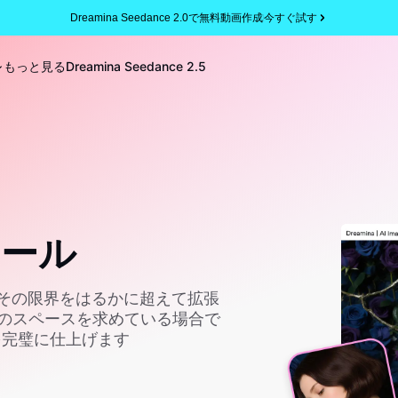
Dreamina Seedance 2.0で無料動画作成
今すぐ試す
もっと見る
Dreamina Seedance 2.5
ツール
をその限界をはるかに超えて拡張
のスペースを求めている場合で
真を完璧に仕上げます