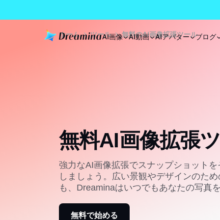
ホーム
ツール
無料のAI画像拡張ツール
AI画像
AI動画
AIアバター
ブログ
無料AI画像拡張
強力なAI画像拡張でスナップショット
しましょう。広い景観やデザインのため
も、Dreaminaはいつでもあなたの写
無料で始める