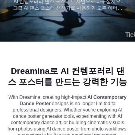
AI 컨템포러리 댄스 포스터 디자인으로 바꾸십시오.
고급 AI 댄스 포스터 생성기를 사용하면 모든 이미지
를 움직임, 분위기 및 예술적 표현을 포착하는 영화
적이고 감성적인 비주얼로 변환할 수 있습니다. AI
현대 댄스 아트를 탐색하든, 시네마틱 댄스 포스터
AI 스타일을 디자인하든, 사진 워크플로우의 AI 댄스
포스터를 사용하든, Dreamina는 임팩트가 높은 AI
댄스 아트워크를 쉽게 만들 수 있도록 도와줍니다.
전문적으로 조작된 AI 컨템포러리 댄스 포스터 프롬
프트를 적용하여 TikTok 커버, 소셜 미디어 또는 크리
에이티브 프로젝트에 적합한 미적, 갤러리 수준의 비
Dreamina로 AI 컨템포러리 댄
주얼을 생성하기만 하면 됩니다.
스 포스터를 만드는 강력한 기능
With Dreamina, creating high-impact
AI Contemporary
Dance Poster
designs is no longer limited to
professional designers. Whether you're exploring AI
dance poster generator tools, experimenting with AI
contemporary dance art, or building cinematic visuals
from photos using AI dance poster from photo workflows,