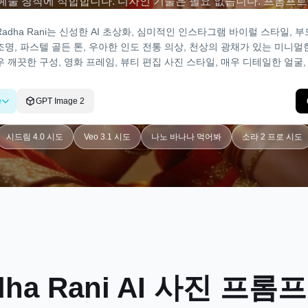
I 예술 창작에 적합합니다. 디자인 기술은 필요 없습니다. 프롬프트를
실적이고 고품질 AI 세대로 비전을 실현하도록 하십시오.
e
GPT Image 2
시드림 4.0 시도
Veo 3.1 시도
나노 바나나 먹어봐
소라 2 프로 시도
adha Rani AI 사진 