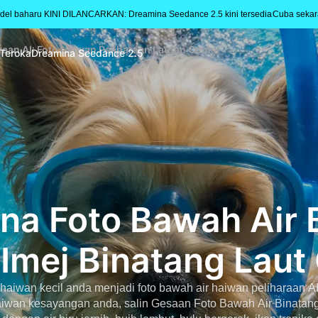
del baharu KINI DILANCARKAN: Dreamina Seedance 2.5 kini tersedia
Cuba seka
raan AI: Foto Haiwan Peliharaan Lautan Comel
Teroka
Dreamina Seedance 2.5
ana Foto Bawah Air 
 Imej Binatang Laut
u haiwan kecil anda menjadi foto bawah air haiwan peliharaan 
haiwan kesayangan anda, salin Gesaan Foto Bawah Air Binatan