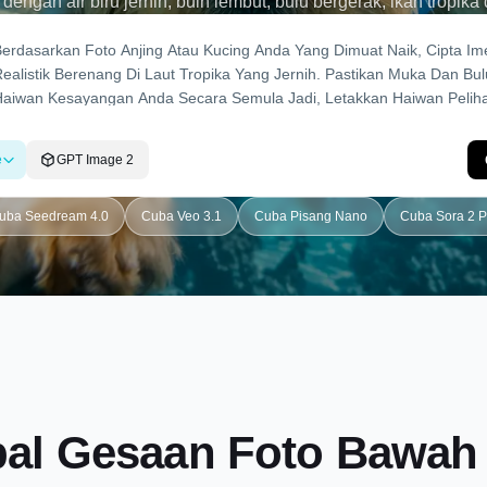
dengan air biru jernih, buih lembut, bulu bergerak, ikan tropi
an wajah, bulu haiwan kesayangan yang sama dan ekspresi. 
gan bawah air kucing, kertas dinding haiwan peliharaan dalam 
Cerita Instagram, Dreamina menjadikan pengembaraan bawah 
mudah dijana dan dikongsi.
e
GPT Image 2
uba Seedream 4.0
Cuba Veo 3.1
Cuba Pisang Nano
Cuba Sora 2 P
al Gesaan Foto Bawah 