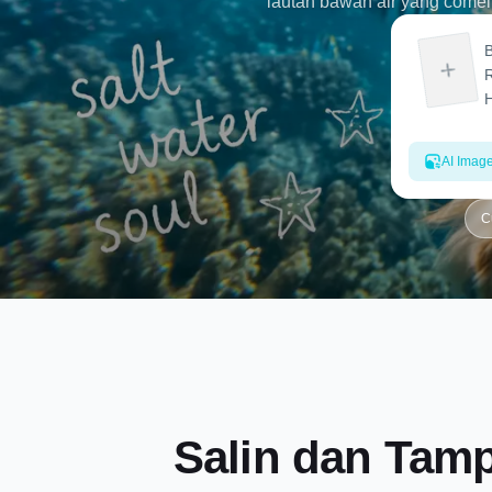
lautan bawah air yang comel 
sambil membantu mengekalk
bawah air anjing, pemandan
peliharaan menegak untuk 
AI Imag
C
Salin dan Tamp