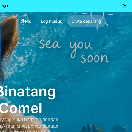
rang
Ms
Log masuk
Cipta sekarang
Binatang
 Comel
AI yang suka bermain dengan
g AI dan cipta pemandangan