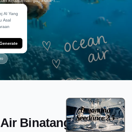
ka dan kedalaman gaya GoPro -
Sama ada anda mahukan foto
air atau foto lautan haiwan
air haiwan kesayangan anda
Generate
ro
Air Binatang AI