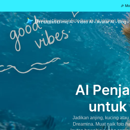
🎉 Mo
Utama
Penjana Foto Bawah Air Haiwan Peliha
Imej AI
Video AI
Avatar AI
Blog
AI Penj
untuk
Jadikan anjing, kucing ata
Dreamina. Muat naik foto 