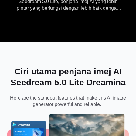
Seedream 5.0 Lite, penjana imej AI yang lebih
pintar yang berfungsi dengan lebih baik dengan
imej rujukan, memberikan konsistensi visual yang
lebih kukuh dan menyokong tugas reka bentuk
profesional.
Ciri utama penjana imej AI
Seedream 5.0 Lite Dreamina
Here are the standout features that make this
AI image
generator
powerful and reliable.